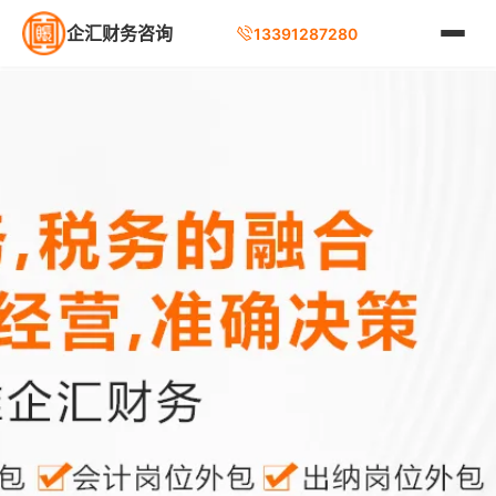
企汇财务咨询
13391287280