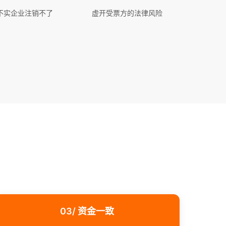
不实企业注销不了
虚开受票方的法律风险
03/ 资金一致